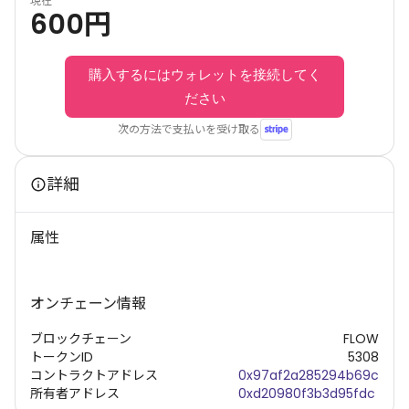
現在
600
円
購入するにはウォレットを接続してく
ださい
次の方法で支払いを受け取る
詳細
属性
オンチェーン情報
ブロックチェーン
FLOW
トークンID
5308
コントラクトアドレス
0x97af2a285294b69c
所有者アドレス
0xd20980f3b3d95fdc