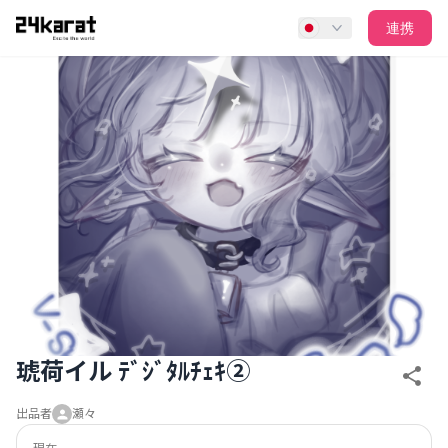
琥荷イル ﾃﾞｼﾞﾀﾙﾁｪｷ②
連携
琥荷イル ﾃﾞｼﾞﾀﾙﾁｪｷ②
出品者
瀬々