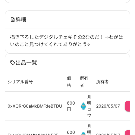
詳細
描き下ろしたデジタルチェキその2なのだ！ ⟡わがは
いのこと見つけてくれてありがとう⟡
出品一覧
価
所有
シリアル番号
所有者
格
者
月
600
明
0xXQRrG0aMkBMFdeBTDU
2026/05/07
円
コ
ウ
月
600
明