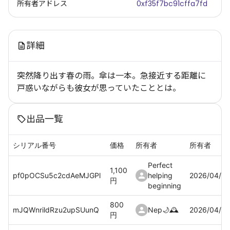
所有者アドレス
0xf35f7bc91cffa7fd
詳細
突然降り出す春の雨。傘は一本。急接近する距離に
戸惑いながらも彼女が思っていたこととは。
出品一覧
シリアル番号
価格
所有者
所有者
Perfect
1,100
pf0pOCSu5c2cdAeMJGPl
helping
2026/04/02
円
beginning
800
mJQWnrildRzu2upSUunQ
Nep🌙🕰️
2026/04/0
円