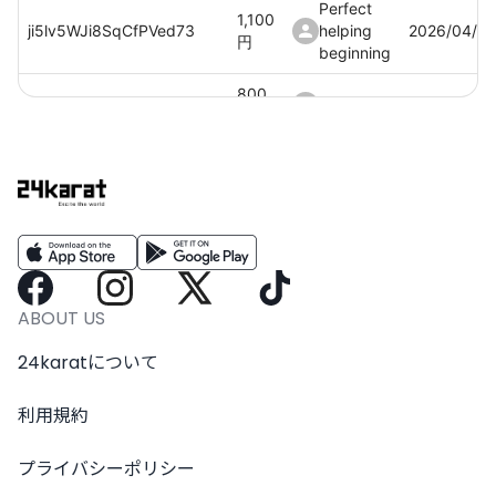
Perfect
1,100
ji5lv5WJi8SqCfPVed73
helping
2026/04/02
円
beginning
800
11FGOjXgbKzvhzWoGuHp
Nep🌙🕰️
2026/04/0
円
Perfect
1,100
MIiTr6JRQtiVnSElpr5f
helping
2026/04/02
円
beginning
Perfect
1,100
0m4379V6wSD6fI6ZUwVi
helping
2026/04/02
円
beginning
ABOUT US
Perfect
1,100
TDYUo25IJBOuEtblswEc
helping
2026/04/02
24karatについて
円
beginning
利用規約
プライバシーポリシー