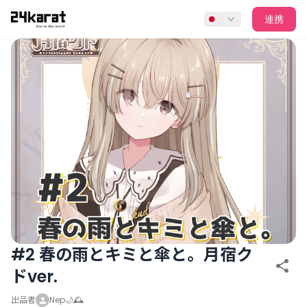
#2 春の雨とキミと傘と。月宿クドver.
連携
#2 春の雨とキミと傘と。月宿ク
ドver.
出品者
Nep🌙🕰️