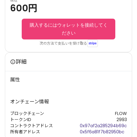
現在
600
円
購入するにはウォレットを接続してく
ださい
次の方法で支払いを受け取る
詳細
属性
オンチェーン情報
ブロックチェーン
FLOW
トークンID
2993
コントラクトアドレス
0x97af2a285294b69c
所有者アドレス
0x5f6a81f7b82950bc