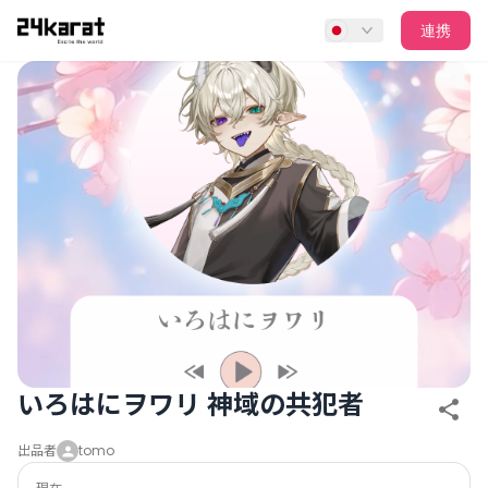
いろはにヲワリ 神域の共犯者
連携
いろはにヲワリ 神域の共犯者
出品者
tomo