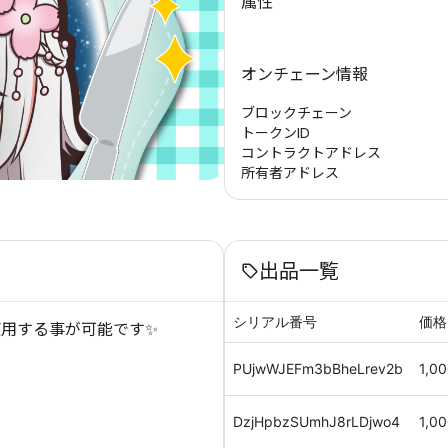
属性
オンチェーン情報
ブロックチェーン
トークンID
コントラクトアドレス
所有者アドレス
出品一覧
シリアル番号
価格
用する事が可能です✨
PUjwWJEFm3bBheLrev2b
1,0
DzjHpbzSUmhJ8rLDjwo4
1,0