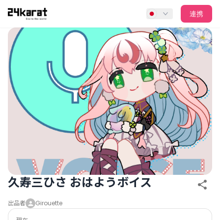
久寿三ひさ おはようボイス
連携
久寿三ひさ おはようボイス
出品者
Girouette