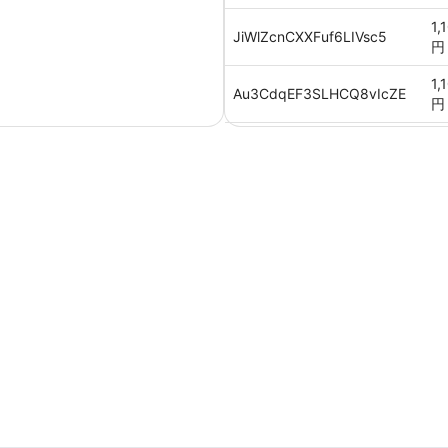
1,
JiWlZcnCXXFuf6LIVsc5
円
1,
Au3CdqEF3SLHCQ8vIcZE
円
1,
Vk1oGJEMxdp6trblJhZV
円
1,
2WkwOjE3lB9UGckm8Wwb
円