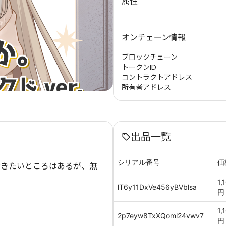
属性
オンチェーン情報
ブロックチェーン
トークンID
コントラクトアドレス
所有者アドレス
出品一覧
シリアル番号
価
行きたいところはあるが、無
1,
lT6y11DxVe456yBVblsa
円
1,
2p7eyw8TxXQoml24vwv7
円