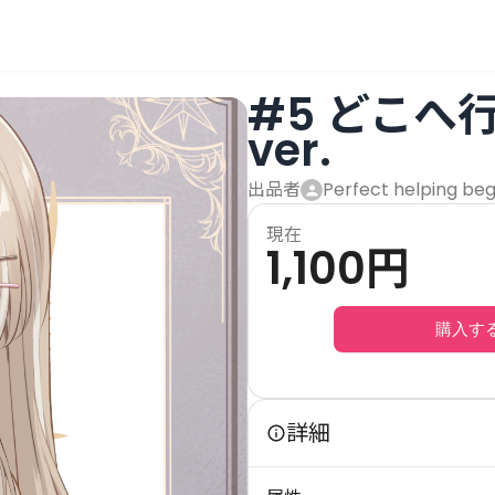
#5 どこへ
ver.
出品者
Perfect helping beg
現在
1,100
円
購入す
詳細