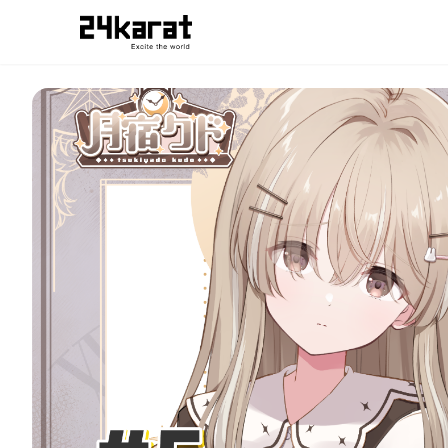
#5 どこへ行こうか。月宿クドver.