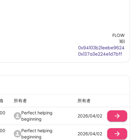
FLOW
161
0x94103b21eebe9624
0x137a3e224e1d7bff
格
所有者
所有者
100
Perfect helping
2026/04/02
beginning
100
Perfect helping
2026/04/02
beginning