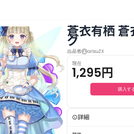
蒼衣有栖 
グ
出品者
arisuZX
現在
1,295
円
購入す
詳細