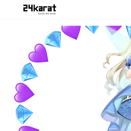
蒼衣有栖 蒼衣有栖_アイコンリング