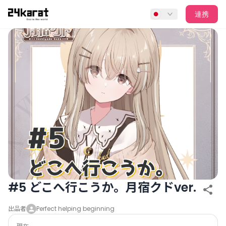
#5 どこへ行こうか。月宿クドver.
連携
#5 どこへ行こうか。月宿クドver.
出品者
Perfect helping beginning