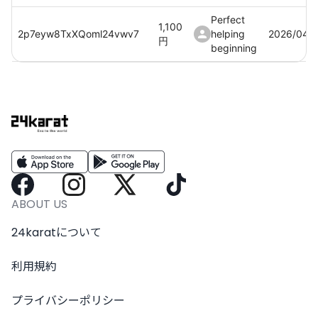
Perfect
1,100
2p7eyw8TxXQoml24vwv7
helping
2026/04/
円
beginning
Perfect
1,100
JiWlZcnCXXFuf6LIVsc5
helping
2026/04/
円
beginning
Perfect
1,100
Vk1oGJEMxdp6trblJhZV
helping
2026/04/
円
beginning
Perfect
1,100
2WkwOjE3lB9UGckm8Wwb
helping
2026/04/
ABOUT US
円
beginning
24karatについて
利用規約
プライバシーポリシー