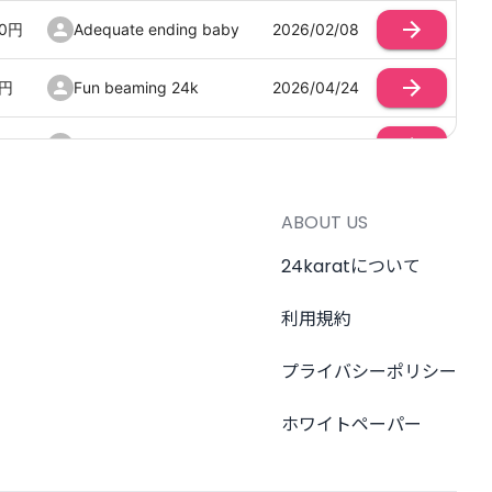
0
円
Adequate ending baby
2026/02/08
円
Fun beaming 24k
2026/04/24
0
円
2026/01/27
Mischievous delaying
0
円
2026/04/19
cookie
ABOUT US
24karatについて
0
円
2026/03/24
500
利用規約
Crazy drumming club
2026/03/02
プライバシーポリシー
円
みみ
2026/02/01
ホワイトペーパー