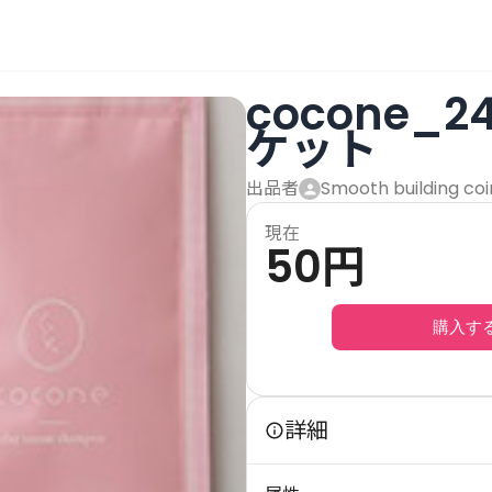
cocone_
ケット
出品者
Smooth building coi
現在
50
円
購入す
詳細