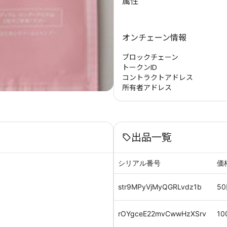
属性
オンチェーン情報
ブロックチェーン
トークンID
コントラクトアドレス
所有者アドレス
出品一覧
シリアル番号
価
str9MPyVjMyQGRLvdz1b
50
rOYgceE22mvCwwHzXSrv
10