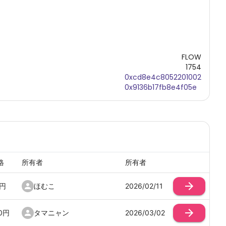
FLOW
1754
0xcd8e4c8052201002
0x9136b17fb8e4f05e
格
所有者
所有者
円
ほむこ
2026/02/11
0
円
タマニャン
2026/03/02