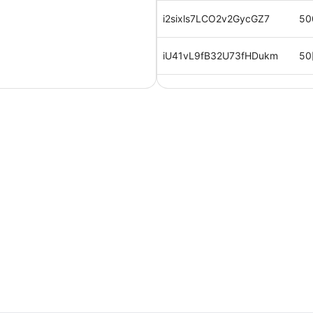
i2sixls7LCO2v2GycGZ7
50
iU41vL9fB32U73fHDukm
50
akFndGHLJuV3zmf4sR7B
10
qJFN0QgcC4JaXvkVXyVT
10
IwwAptsxhmiOMwYF0wWK
10
2,
RkhOYrBh0pWpyYwilv6E
円
0MnYKkNEYZC2mnrt1vSE
50