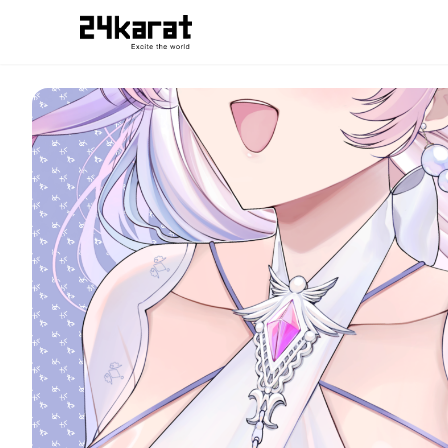
寿々華 (水着のすがた)スマホ待ち受け