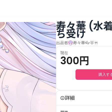
寿々華 (水
ち受け
出品者
寿々華👓🐰🍴
現在
300
円
購入す
詳細