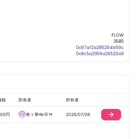
FLOW
3585
0x97af2a285294b69c
0x8c5a2956a26520a9
価格
所有者
所有者
00
円
寿々華👓🐰🍴
2026/07/06