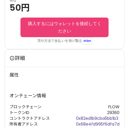
現在
50
円
購入するにはウォレットを接続してく
ださい
次の方法で支払いを受け取る
詳細
属性
オンチェーン情報
ブロックチェーン
FLOW
トークンID
29360
コントラクトアドレス
0x82ed1b9cba5bb1b3
所有者アドレス
0x68e4fd995f6dfa7d