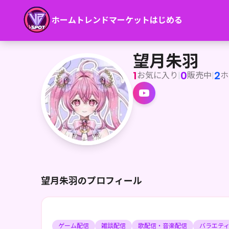
ホーム
トレンド
マーケット
はじめる
望月朱羽
人々の心の闇を癒して信仰心を集めないと存在が消える？！ 
望月朱羽
1
0
2
お気に入り
|
販売中
|
ホ
望月朱羽のプロフィール
ゲーム配信
雑談配信
歌配信・音楽配信
バラエテ