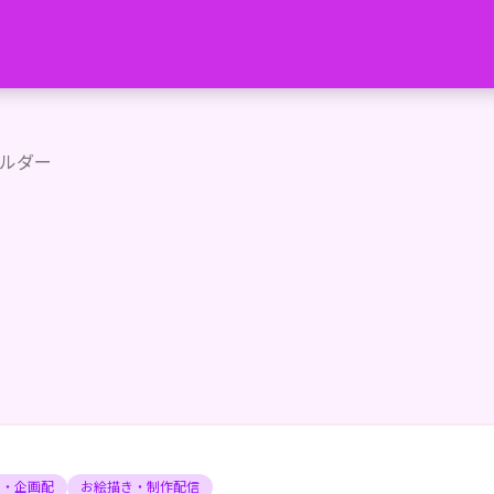
とある世界の月の女神が転生したが、なぜか人間に堕ちてしまっ
ルダー
ィ・企画配
お絵描き・制作配信