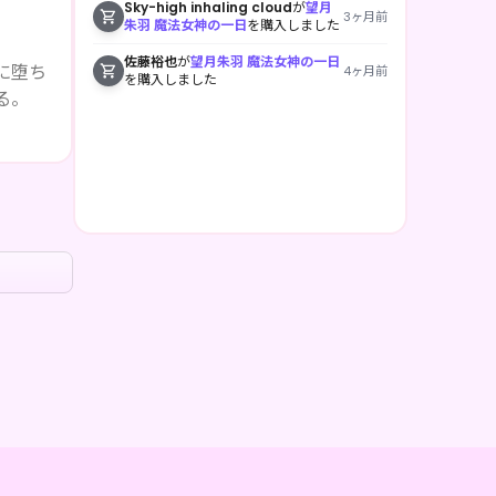
Sky-high inhaling cloud
が
望月
3ヶ月前
朱羽 魔法女神の一日
を購入しました
佐藤裕也
が
望月朱羽 魔法女神の一日
に堕ち
4ヶ月前
を購入しました
る。