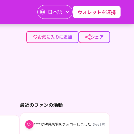
日本語
ウォレットを連携
ていた。 時間制限付きの「魔法女神」として信仰を集めて本
お気に入りに追加
シェア
最近のファンの活動
****が望月朱羽をフォローしました
3ヶ月前