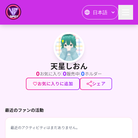
日本語
天星しおん
天星しおん
0
0
0
|
|
お気に入り
販売中
ホルダー
お気に入りに追加
シェア
最近のファンの活動
最近のアクティビティはまだありません。