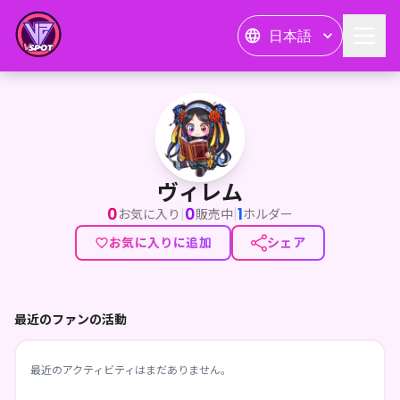
日本語
ヴィレム
ヴィレム
0
0
1
|
|
お気に入り
販売中
ホルダー
お気に入りに追加
シェア
最近のファンの活動
最近のアクティビティはまだありません。