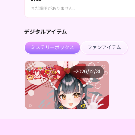
まだ説明がありません。
デジタルアイテム
ミステリーボックス
ファンアイテム
杏西ひじり
~
2026/12/31
杏西ひじり RealizeデジタルBOX（全5種）
価格
購入はこちら
¥
1,000