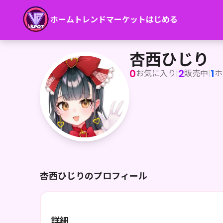
ホーム
トレンド
マーケット
はじめる
杏西ひじり
杏西ひじり
0
2
1
お気に入り
|
販売中
|
ホ
杏西ひじりのプロフィール
詳細