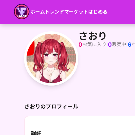
ホーム
トレンド
マーケット
はじめる
さおり
さおり
0
0
6
お気に入り
|
販売中
|
さおりのプロフィール
詳細