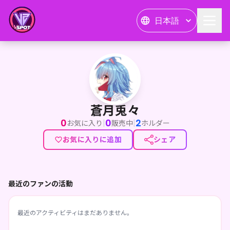
日本語
蒼月兎々
蒼月兎々
0
0
2
|
|
お気に入り
販売中
ホルダー
お気に入りに追加
シェア
最近のファンの活動
最近のアクティビティはまだありません。