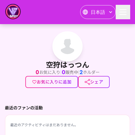
日本語
空狩はっつん
空狩はっつん
0
0
2
|
|
お気に入り
販売中
ホルダー
お気に入りに追加
シェア
最近のファンの活動
最近のアクティビティはまだありません。