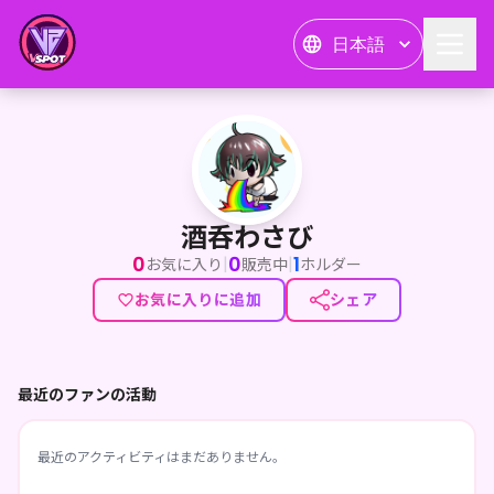
日本語
酒呑わさび
酒呑わさび
0
0
1
|
|
お気に入り
販売中
ホルダー
お気に入りに追加
シェア
最近のファンの活動
最近のアクティビティはまだありません。