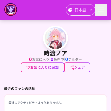
日本語
時渡ノア
時渡ノア
0
0
0
|
|
お気に入り
販売中
ホルダー
お気に入りに追加
シェア
最近のファンの活動
最近のアクティビティはまだありません。