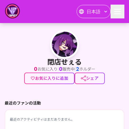
日本語
閉店せぇる
閉店せぇる
0
0
2
|
|
お気に入り
販売中
ホルダー
お気に入りに追加
シェア
最近のファンの活動
最近のアクティビティはまだありません。