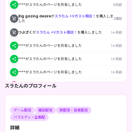
****がスラたんのページを共有しました
6日前
Big gazing desire
が
スラたん ×Vガスト開店！
を購入しま
3週前
した
つぶざく
が
スラたん ×Vガスト開店！
を購入しました
1ヶ月前
****がスラたんのページを共有しました
1ヶ月前
****がスラたんのページを共有しました
1ヶ月前
****がスラたんのページを共有しました
1ヶ月前
スラたんのプロフィール
****がスラたんをフォローしました
1ヶ月前
****がスラたんのページを共有しました
1ヶ月前
ゲーム配信
雑談配信
歌配信・音楽配信
****がスラたんのページを共有しました
1ヶ月前
バラエティ・企画配
****がスラたんのページを共有しました
1ヶ月前
詳細