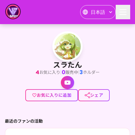
日本語
スラたん
スラたん
4
0
3
|
|
お気に入り
販売中
ホルダー
お気に入りに追加
シェア
最近のファンの活動