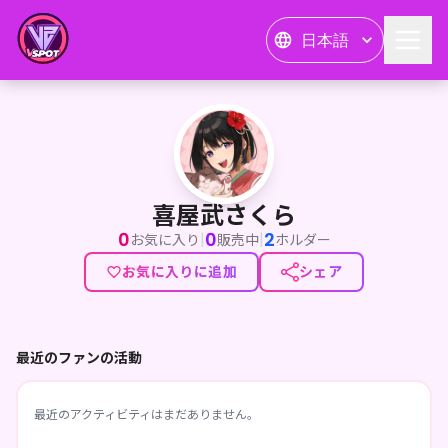
日本語
喜屋武さくら
喜屋武さくら
0
0
2
|
|
お気に入り
販売中
ホルダー
お気に入りに追加
シェア
最近のファンの活動
最近のアクティビティはまだありません。