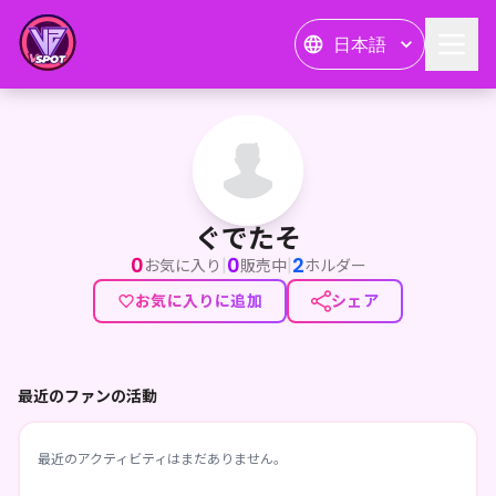
日本語
ぐでたそ
ぐでたそ
0
0
2
|
|
お気に入り
販売中
ホルダー
お気に入りに追加
シェア
最近のファンの活動
最近のアクティビティはまだありません。