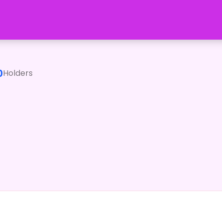
ィアのスパイをしているわ。日々色々なところに潜入してるの。</
0
Holders