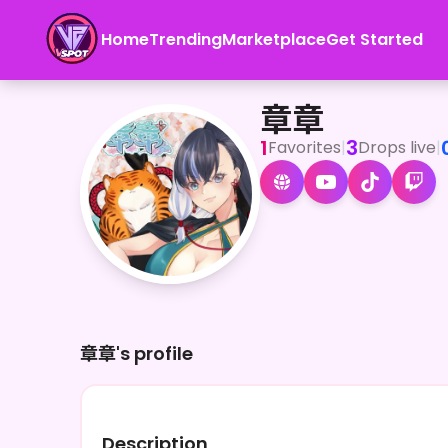
Home
Trending
Marketplace
Get Started
章章
<p>はじめまして。私は章章(ﾁｬﾝﾁｬﾝ)っていうの。マフ
章章
1
3
Favorites
|
Drops live
|
章章's profile
Description