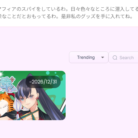
の。マフィアのスパイをしているわ。日々色々なところに潜入して
栄なことだとおもってるわ。是非私のグッズを手に入れてね。
Trending
章
~
2026/12/31
章章 AIICO自販機×章章(ﾁｬﾝﾁｬﾝ)コラボ記念BOX
Purchase Here
0