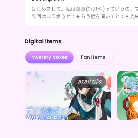
はじめまして。私は章章(ﾁｬﾝﾁｬﾝ)っていう
今回はコラボさせてもらう話を聞いてとても光
Digital items
Mystery boxes
Fan Items
章章
章
~
2026/12/31
章章(ﾁｬﾝﾁｬﾝ)オリジナルデジタルBOX（全５種）
Price
Price
Purchase Here
¥
1,000
¥
1,00