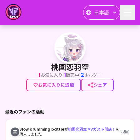
日本語
桃園恋羽空
桃園恋羽空
1
1
2
|
|
お気に入り
販売中
ホルダー
お気に入りに追加
シェア
最近のファンの活動
Slow drumming battle
が
桃園恋羽空 ×Vガスト開店！
を
2週前
購入しました