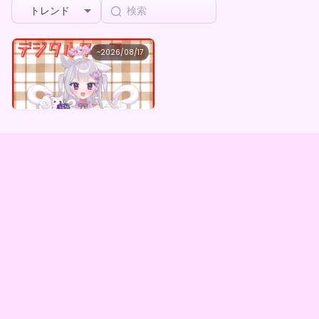
トレンド
桃園恋羽空
~
2026/08/17
桃園恋羽空 ×Vガスト開店！
最低価格
購入はこちら
¥
1,100