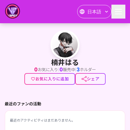
日本語
楠井はる
楠井はる
0
0
3
|
|
お気に入り
販売中
ホルダー
お気に入りに追加
シェア
最近のファンの活動
最近のアクティビティはまだありません。