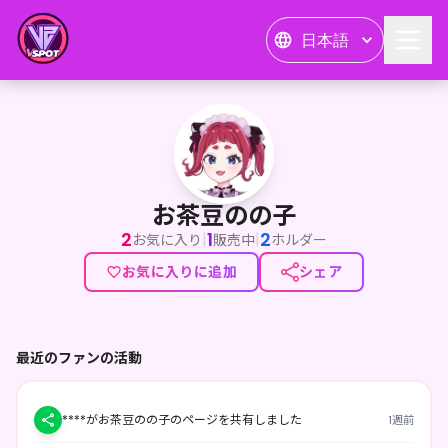
日本語
お茶豆のの子
お茶豆のの子
2
1
2
|
|
お気に入り
販売中
ホルダー
お気に入りに追加
シェア
最近のファンの活動
****がお茶豆のの子のページを共有しました
1週前