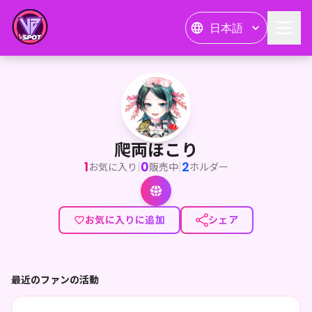
日本語
爬両ほこり
<p>初めましての方も、ほこリスナーのみんなも、こんれおぱ
爬両ほこり
1
0
2
|
|
お気に入り
販売中
ホルダー
お気に入りに追加
シェア
最近のファンの活動