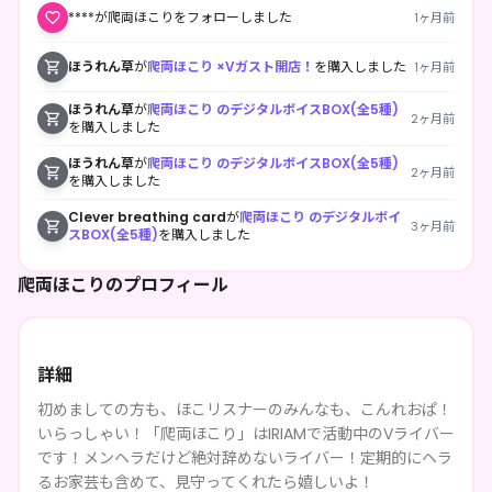
****が爬両ほこりをフォローしました
1ヶ月前
ほうれん草
が
爬両ほこり ×Vガスト開店！
を購入しました
1ヶ月前
ほうれん草
が
爬両ほこり のデジタルボイスBOX(全5種)
2ヶ月前
を購入しました
ほうれん草
が
爬両ほこり のデジタルボイスBOX(全5種)
2ヶ月前
を購入しました
Clever breathing card
が
爬両ほこり のデジタルボイ
3ヶ月前
スBOX(全5種)
を購入しました
爬両ほこりのプロフィール
詳細
初めましての方も、ほこリスナーのみんなも、こんれおぱ！
いらっしゃい！「爬両ほこり」はIRIAMで活動中のVライバー
です！メンヘラだけど絶対辞めないライバー！定期的にヘラ
るお家芸も含めて、見守ってくれたら嬉しいよ！