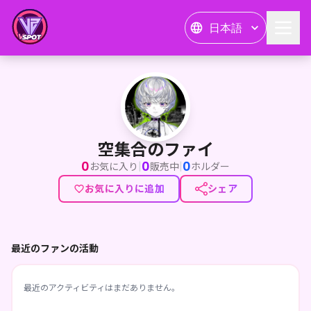
日本語
空集合のファイ
空集合のファイ
0
0
0
|
|
お気に入り
販売中
ホルダー
お気に入りに追加
シェア
最近のファンの活動
最近のアクティビティはまだありません。