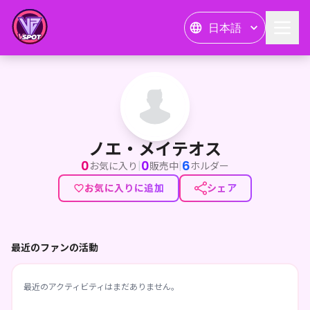
日本語
ノエ・メイテオス
ノエ・メイテオス
0
0
6
|
|
お気に入り
販売中
ホルダー
お気に入りに追加
シェア
最近のファンの活動
最近のアクティビティはまだありません。