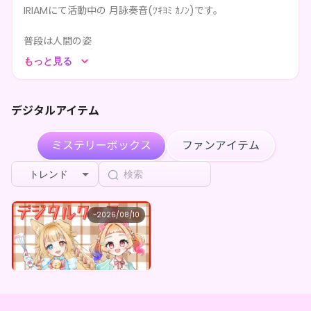
IRIAMにて活動中の 月詠奏音(ﾂｷﾖﾐ ｶﾉﾝ)です。
****が月詠 奏音をフォローしました
3週前
普段は人間の姿
****が月詠 奏音をフォローしました
3週前
コーギー×ダックス の ハーフっ子
もっと見る
ダックスの遺伝子はコーギーにかき消され
Drunk collecting cherries
が
月詠奏音 ×Vガスト開店！
3週前
を購入しました
満月の前後5日間はケモ耳に
姿が変わるonly (U*'ω'*)ฅわんっな
デジタルアイテム
****が月詠 奏音のページを共有しました
3週前
ママライバーです。
****が月詠 奏音をフォローしました
3週前
ミステリーボックス
ファンアイテム
雑談メインの弾き語り配信をしてます。
****が月詠 奏音をフォローしました
3週前
トレンド
ishioni
が
月詠奏音 ×Vガスト開店！
を購入しました
3週前
月詠 奏音
~
2026/08/10
月詠奏音 ×Vガスト開店！
最低価格
購入はこちら
¥
1,100