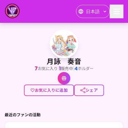
日本語
月詠 奏音
<p>わんぽこりんちょฅ🐾</p><p>IRIAMにて活動中の 月詠奏
月詠 奏音
7
1
4
|
|
お気に入り
販売中
ホルダー
お気に入りに追加
シェア
最近のファンの活動