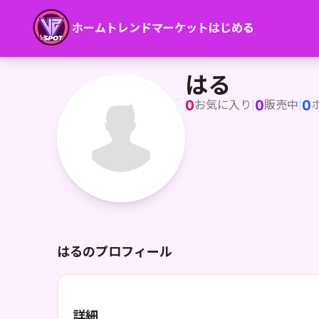
ホーム
トレンド
マーケット
はじめる
はる
はる
0
0
0
お気に入り
|
販売中
|
はるのプロフィール
詳細