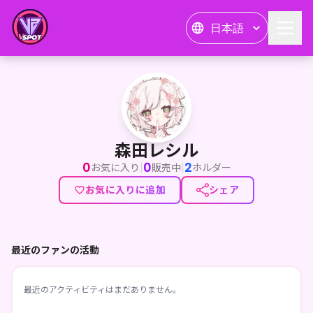
日本語
森田レシル
森田レシル
0
0
2
|
|
お気に入り
販売中
ホルダー
お気に入りに追加
シェア
最近のファンの活動
最近のアクティビティはまだありません。