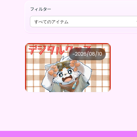
フィルター
すべてのアイテム
ふゆなぎ さすけ
~
2026/08/10
ふゆなぎさすけ ×Vガスト開店！
価格
購入はこちら
¥
1,100