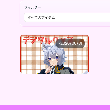
フィルター
すべてのアイテム
大神わぅ
~
2026/08/31
大神わぅ ×Vガスト開店！
価格
購入はこちら
¥
1,100