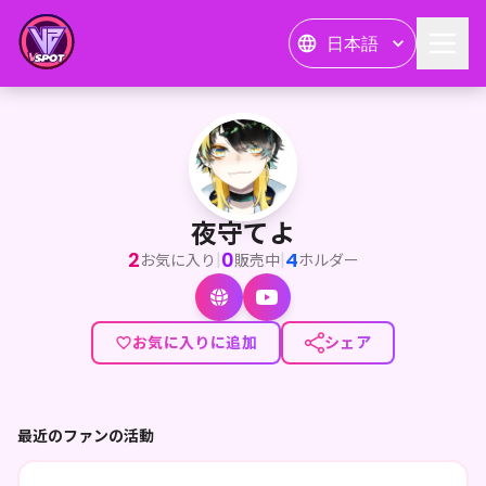
日本語
夜守てよ
<p>初めまして！墓守小屋からこんばんは、墓守でアンデッドの夜
夜守てよ
2
0
4
|
|
お気に入り
販売中
ホルダー
お気に入りに追加
シェア
最近のファンの活動