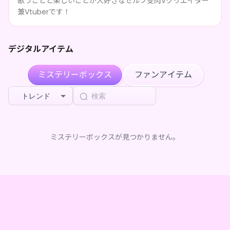
歌うことと楽しいことが大好きなセルフ受肉Vクリエイター
3ヶ月前
BOX（全5種）
を購入しました
兼Vtuberです！
デジタルアイテム
ミステリーボックス
ファンアイテム
トレンド
ミステリーボックスが見つかりません。