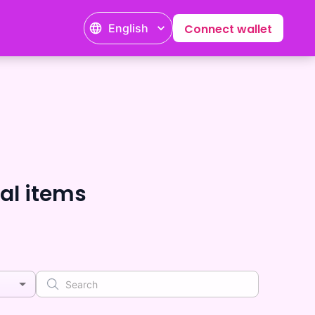
English
Connect wallet
 items