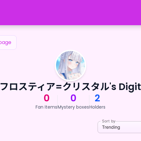
page
ロスティア=クリスタル's Digital
0
0
2
Fan Items
Mystery boxes
Holders
Sort by
Trending