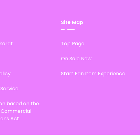
Site Map
karat
Top Page
On Sale Now
olicy
Start Fan Item Experience
 Service
ion based on the
d Commercial
ions Act