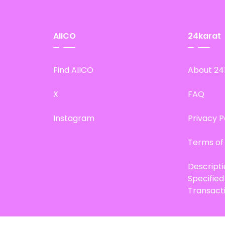
AIICO
24karat
Find AIICO
About 24
X
FAQ
Instagram
Privacy P
Terms of
Descript
Specifie
Transact