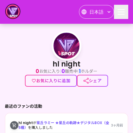
日本語
hl night
hl night
0
0
1
|
|
お気に入り
販売中
ホルダー
お気に入りに追加
シェア
最近のファンの活動
hl night
が
星丘ラミー ★星丘の軌跡★デジタルBOX（全
3ヶ月前
5種）
を購入しました