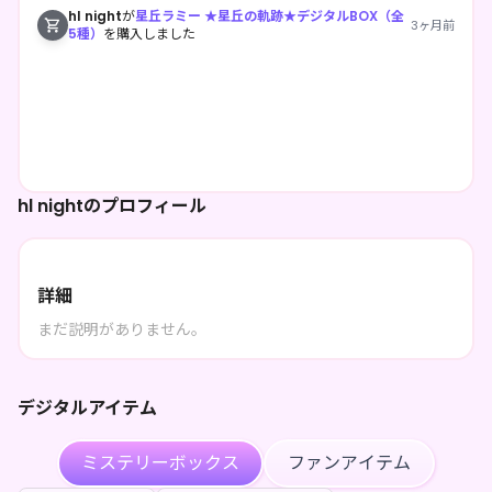
hl night
が
星丘ラミー ★星丘の軌跡★デジタルBOX（全
3ヶ月前
5種）
を購入しました
hl nightのプロフィール
詳細
まだ説明がありません。
デジタルアイテム
ミステリーボックス
ファンアイテム