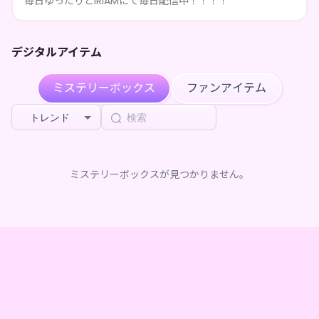
毎日ゆったりとIRIAMにて毎日配信中！！！！
3ヶ月前
した
にゃにー
が
獣望りう のデジタルBOX(全5種)
を購入しま
3ヶ月前
した
デジタルアイテム
ミステリーボックス
ファンアイテム
トレンド
ミステリーボックスが見つかりません。