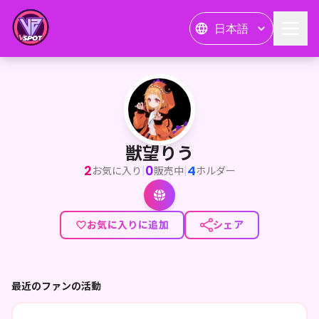
日本語
獣望りう
<p>uN.所属の怪獣になって労働をなくしたい女こと獣望りうと申
獣望りう
2
0
4
|
|
お気に入り
販売中
ホルダー
お気に入りに追加
シェア
最近のファンの活動