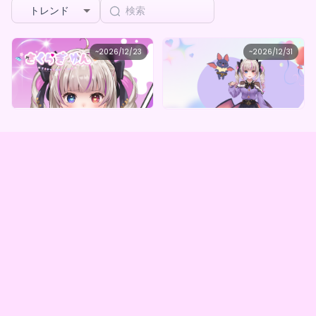
トレンド
さくらぎゆん
さくらぎゆん
~
2026/12/23
~
2026/12/31
さくらぎゆん ♡ゆんちゃんの飴と鞭BOX♡
さくらぎゆん ミステリーボックス（５種）
最低価格
最低価格
購入はこちら
購入はこちら
¥
1,000
¥
1,000