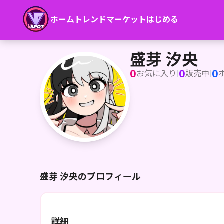
ホーム
トレンド
マーケット
はじめる
盛芽 汐央
盛芽 汐央
0
0
0
お気に入り
|
販売中
|
盛芽 汐央のプロフィール
詳細