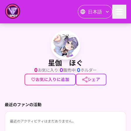
日本語
星伽 ほぐ
星伽 ほぐ
0
0
0
|
|
お気に入り
販売中
ホルダー
お気に入りに追加
シェア
最近のファンの活動
最近のアクティビティはまだありません。