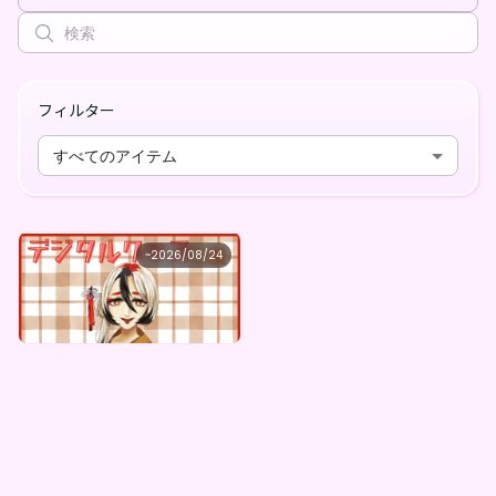
フィルター
すべてのアイテム
千羽織鶴
~
2026/08/24
千羽織鶴 ×Vガスト開店！
最低価格
購入はこちら
¥
1,100