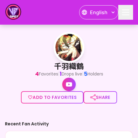
English
千羽織鶴
IRIAMとYouTube２足のわらじで個人活動してます。
千羽織鶴
4
1
5
|
|
Favorites
Drops live
Holders
ADD TO FAVORITES
SHARE
Recent Fan Activity