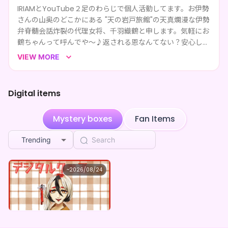
IRIAMとYouTube２足のわらじで個人活動してます。お伊勢
モルガナ"さん"
purchased the
千羽織鶴 ×Vガスト開
1w ago
店！
さんの山奥のどこかにある "天の岩戸旅館"の天真爛漫な伊勢
弁脊髄会話炸裂の代理女将、千羽織鶴と申します。気軽にお
**** followed 千羽織鶴
3mo ago
鶴ちゃんって呼んでや〜♪返される恩なんてない？安心し、
まず恩を剥ぎ取るで迷っとんなら推してみない。
Slow giving century
purchased the
千羽織鶴 お鶴
VIEW MORE
3mo ago
ちゃんのデジタルグッズBOX
Soft explaining bus
purchased the
千羽織鶴 お鶴
4mo ago
ちゃんのデジタルグッズBOX
Digital items
Fresh asking change
purchased the
千羽織鶴 お
4mo ago
鶴ちゃんのデジタルグッズBOX
Mystery boxes
Fan Items
モルガナ"さん"
purchased the
千羽織鶴 お鶴ちゃんの
4mo ago
デジタルグッズBOX
Trending
千羽織鶴
~
2026/08/24
千羽織鶴 ×Vガスト開店！
Lowest price
Purchase Here
¥
1,100