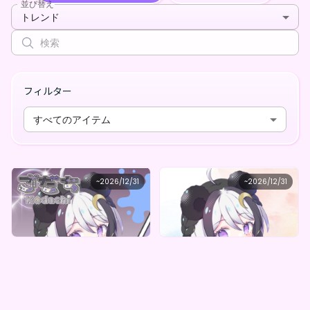
並び替え
トレンド
フィルター
すべてのアイテム
Silent correcting coat
Silent correcting coat
~
2026/12/31
~
2026/12/31
こだち オリジナルデジタルBOX（全５種）
こだち オリジナルデジタルBOX（全5種）
最低価格
最低価格
購入はこちら
購入はこちら
¥
1,000
¥
1,000