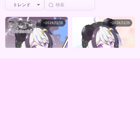
トレンド
Silent correcting coat
Silent correcting coat
~
2026/12/31
~
2026/12/31
こだち オリジナルデジタルBOX（全５種）
こだち オリジナルデジタルBOX（全5種）
最低価格
最低価格
購入はこちら
購入はこちら
¥
1,000
¥
1,000