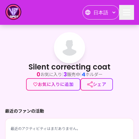
日本語
Silent correcting coat
Silent correcting coat
0
3
4
|
|
お気に入り
販売中
ホルダー
お気に入りに追加
シェア
最近のファンの活動
最近のアクティビティはまだありません。