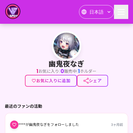
日本語
幽鬼夜なぎ
幽鬼夜なぎ
1
0
1
|
|
お気に入り
販売中
ホルダー
お気に入りに追加
シェア
最近のファンの活動
****が幽鬼夜なぎをフォローしました
3ヶ月前