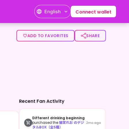
English
Connect wallet
れるみんにゃはいつもありがとにゃ 普段はゲーム配信をメインに
ADD TO FAVORITES
SHARE
Recent Fan Activity
Different drinking beginning
purchased the
猫宮れお のデジ
2mo ago
タルBOX（全5種）