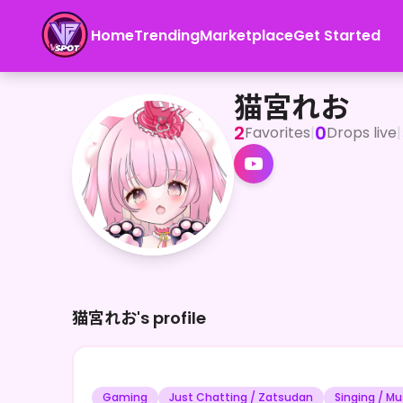
Home
Trending
Marketplace
Get Started
猫宮れお
こんれおにゃ～ 猫耳メイド系Vtuber「猫宮れお」にゃ！
猫宮れお
2
0
Favorites
|
Drops live
|
猫宮れお's profile
Gaming
Just Chatting / Zatsudan
Singing / Mu