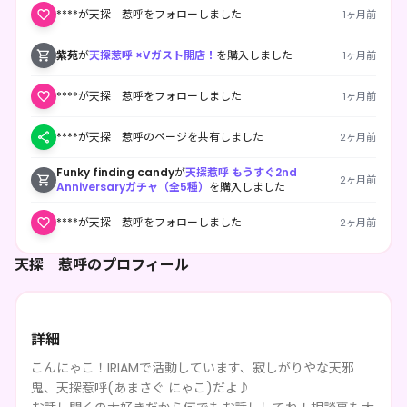
****が天探 惹呼をフォローしました
1ヶ月前
紫苑
が
天探惹呼 ×Vガスト開店！
を購入しました
1ヶ月前
****が天探 惹呼をフォローしました
1ヶ月前
****が天探 惹呼のページを共有しました
2ヶ月前
Funky finding candy
が
天探惹呼 もうすぐ2nd
2ヶ月前
Anniversaryガチャ（全5種）
を購入しました
****が天探 惹呼をフォローしました
2ヶ月前
華やかなあらいぐま
が
天探惹呼 もうすぐ2nd
天探 惹呼のプロフィール
2ヶ月前
Anniversaryガチャ（全5種）
を購入しました
詳細
こんにゃこ！IRIAMで活動しています、寂しがりやな天邪
鬼、天探惹呼(あまさぐ にゃこ)だよ♪