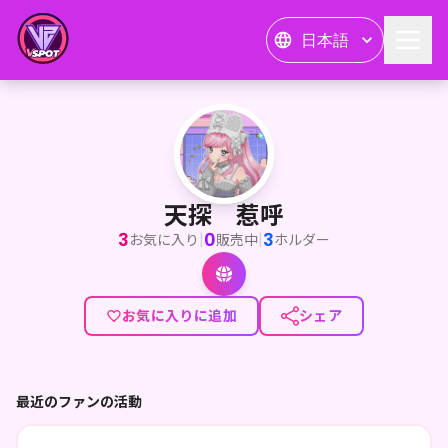
日本語
天探 惹呼
<p>こんにゃこ！IRIAMで活動しています、寂しがりやな天邪
天探 惹呼
3
0
3
|
|
お気に入り
販売中
ホルダー
お気に入りに追加
シェア
最近のファンの活動